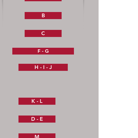
B
C
F - G
H - I - J
K - L
D - E
M