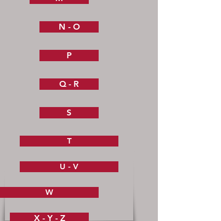
N - O
P
Q - R
S
T
U - V
W
X - Y - Z